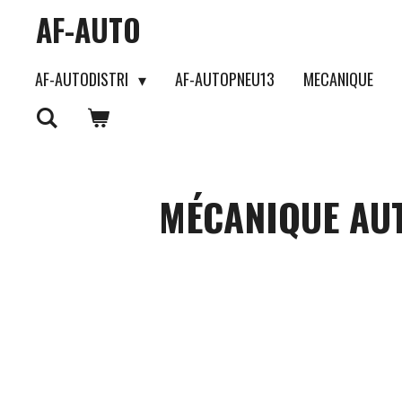
AF-AUTO
Passer
au
AF-AUTODISTRI
AF-AUTOPNEU13
MECANIQUE
contenu
principal
MÉCANIQUE AUT