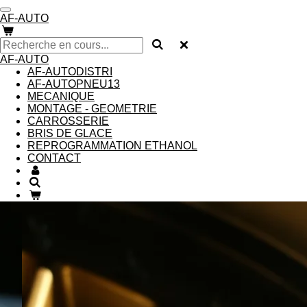
Passer
AF-AUTO
au
contenu
principal
AF-AUTO
AF-AUTODISTRI
AF-AUTOPNEU13
MECANIQUE
MONTAGE - GEOMETRIE
CARROSSERIE
BRIS DE GLACE
REPROGRAMMATION ETHANOL
CONTACT