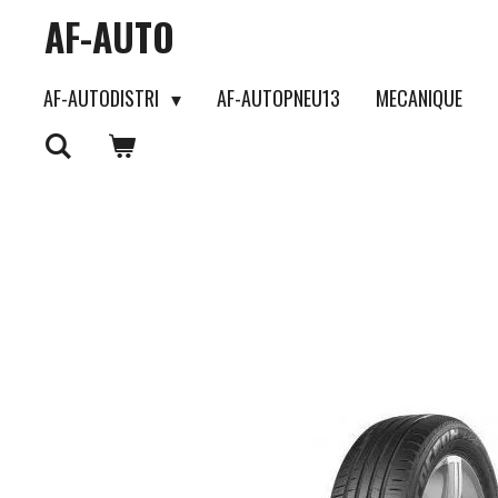
AF-AUTO
Passer
au
AF-AUTODISTRI
AF-AUTOPNEU13
MECANIQUE
contenu
principal