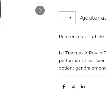
Ajouter a
Référence de l'article:
Le Tracmax X Privilo T
performant. Il est bie
obtient généralement d
P
P
P
a
a
a
r
r
r
t
t
t
a
a
a