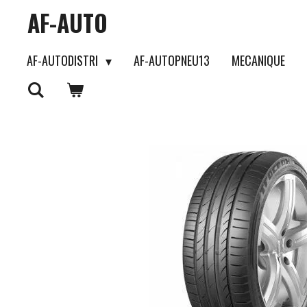
AF-AUTO
Passer
au
AF-AUTODISTRI
AF-AUTOPNEU13
MECANIQUE
contenu
principal