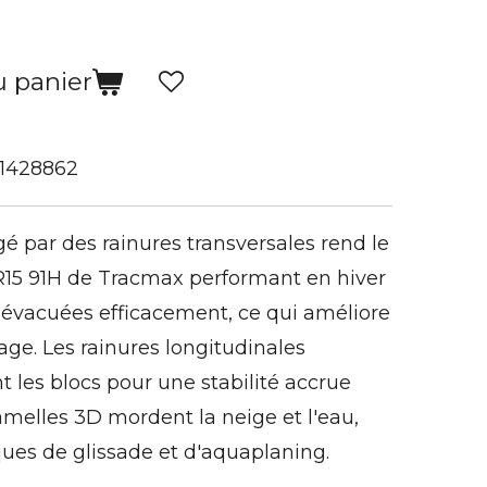
u panier
1428862
é par des rainures transversales rend le
5 R15 91H de Tracmax performant en hiver
nt évacuées efficacement, ce qui améliore
nage. Les rainures longitudinales
t les blocs pour une stabilité accrue
lamelles 3D mordent la neige et l'eau,
sques de glissade et d'aquaplaning.