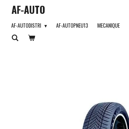
AF-AUTO
Passer
au
AF-AUTODISTRI
AF-AUTOPNEU13
MECANIQUE
contenu
principal