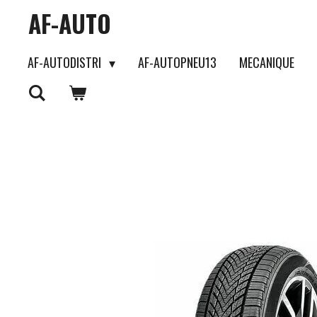
AF-AUTO
Passer
au
AF-AUTODISTRI
AF-AUTOPNEU13
MECANIQUE
contenu
principal