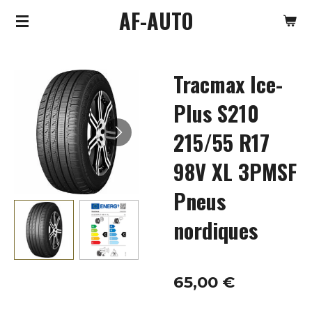
AF-AUTO
Passer
au
contenu
Tracmax Ice-
principal
Plus S210
215/55 R17
98V XL 3PMSF
Pneus
nordiques
65,00 €