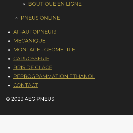
g
A
k
BOUTIQUE EN LIGNE
i
s
s
s
s
a
r
p
l
o
a
p
u
PNEUS ONLINE
m
n
a
t
:
AF-AUTOPNEU13
i
4
MECANIQUE
o
n
.
MONTAGE - GEOMETRIE
0
CARROSSERIE
2
BRIS DE GLACE
5
REPROGRAMMATION ETHANOL
6
CONTACT
4
© 2023 AEG PNEUS
1
0
2
5