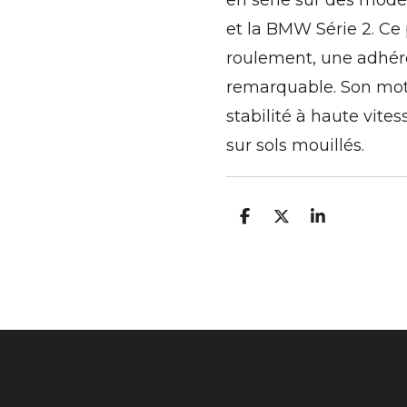
en série sur des modè
et la BMW Série 2. Ce
roulement, une adhére
remarquable. Son mot
stabilité à haute vites
sur sols mouillés.
P
P
P
a
a
a
r
r
r
t
t
t
a
a
a
g
g
g
e
e
e
r
r
r