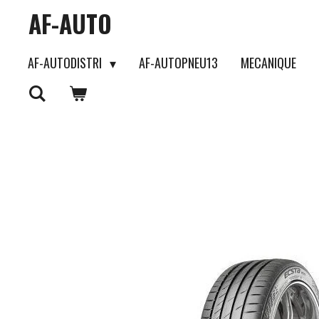
AF-AUTO
Passer
au
AF-AUTODISTRI
AF-AUTOPNEU13
MECANIQUE
contenu
principal