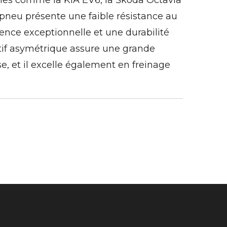
les comme la KIA EV6, la Škoda Octavia
 pneu présente une faible résistance au
nce exceptionnelle et une durabilité
if asymétrique assure une grande
se, et il excelle également en freinage