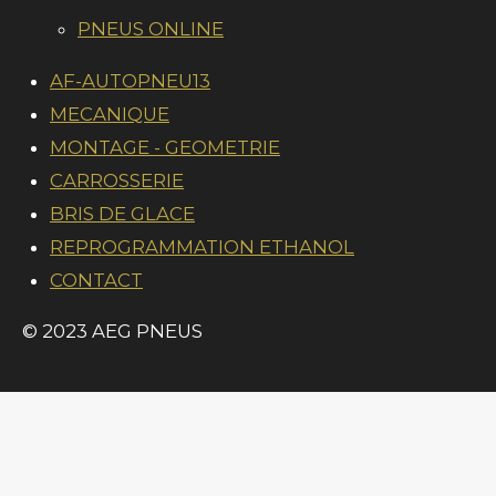
l
o
a
p
u
PNEUS ONLINE
m
n
a
t
:
AF-AUTOPNEU13
i
4
MECANIQUE
o
n
.
MONTAGE - GEOMETRIE
0
CARROSSERIE
2
BRIS DE GLACE
5
REPROGRAMMATION ETHANOL
6
CONTACT
4
© 2023 AEG PNEUS
1
0
2
5
6